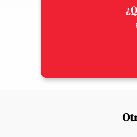
¿Q
Ot