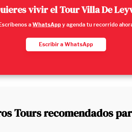
uieres vivir el Tour Villa De Ley
Escríbenos a
WhatsApp
y agenda tu recorrido ahor
Escribir a WhatsApp
ros Tours recomendados para